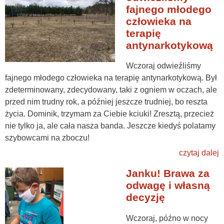
fajnego młodego
człowieka na
terapię
antynarkotykową
Wczoraj odwieźliśmy
fajnego młodego człowieka na terapię antynarkotykową. Był
zdeterminowany, zdecydowany, taki z ogniem w oczach, ale
przed nim trudny rok, a później jeszcze trudniej, bo reszta
życia. Dominik, trzymam za Ciebie kciuki! Zresztą, przecież
nie tylko ja, ale cała nasza banda. Jeszcze kiedyś polatamy
szybowcami na zboczu!
czytaj dalej
Janku! Brawa za
odwagę i własną
decyzję
Wczoraj, późno w nocy