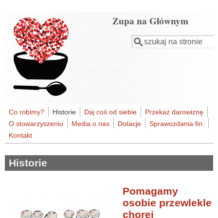
Przejdź do treści
Zupa na Głównym
Szukaj
Formularz
wyszukiwania
Co robimy?
Historie
Daj coś od siebie
Przekaż darowiznę
O stowarzyszeniu
Media o nas
Dotacje
Sprawozdania fin.
Kontakt
Historie
Pomagamy
osobie przewlekle
chorej