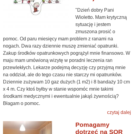
"Dzień dobry Pani
Wioletto. Mam krytyczną
sytuację i jestem
zmuszona prosić o
pomoc. Od paru miesięcy mam problem z ranami na
nogach. Dwa razy dziennie muszę zmieniać opatrunki.
Zakup środków opatrunkowych pogrążył mnie finansowo. W
maju mam umówioną wizytę w poradni leczenia ran
przewlekłych. Lekarze podejmą decyzję czy przyjmą mnie
na oddział, ale do tego czasu nie starczy mi opatrunków.
Dziennie zużywam 10 gaz dużych (1 m2) i 8 bandaży 10 cm
x 4 m. Czy ktoś byłby w stanie wspomóc mnie takimi
środkami medycznymi i ewentualnie jakąś żywnością?
Błagam o pomoc.
czytaj dalej
Pomagamy
dotrzeć na SOR