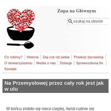
Przejdź do treści
Zupa na Głównym
Szukaj
Formularz
wyszukiwania
Co robimy?
Historie
Daj coś od siebie
Przekaż darowiznę
O stowarzyszeniu
Media o nas
Dotacje
Sprawozdania fin.
Kontakt
Na Przemysłowej przez cały rok jest jak
w ulu
W końcu zrobiło się nieco cieplej, świat cudnie się