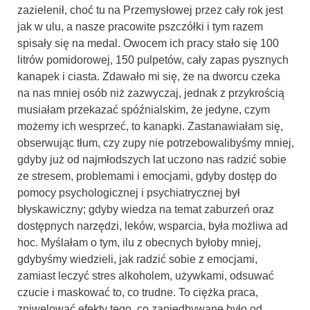
zazielenił, choć tu na Przemysłowej przez cały rok jest
jak w ulu, a nasze pracowite pszczółki i tym razem
spisały się na medal. Owocem ich pracy stało się 100
litrów pomidorowej, 150 pulpetów, cały zapas pysznych
kanapek i ciasta. Zdawało mi się, że na dworcu czeka
na nas mniej osób niż zazwyczaj, jednak z przykrością
musiałam przekazać spóźnialskim, że jedyne, czym
możemy ich wesprzeć, to kanapki. Zastanawiałam się,
obserwując tłum, czy zupy nie potrzebowalibyśmy mniej,
gdyby już od najmłodszych lat uczono nas radzić sobie
ze stresem, problemami i emocjami, gdyby dostęp do
pomocy psychologicznej i psychiatrycznej był
błyskawiczny; gdyby wiedza na temat zaburzeń oraz
dostępnych narzędzi, leków, wsparcia, była możliwa ad
hoc. Myślałam o tym, ilu z obecnych byłoby mniej,
gdybyśmy wiedzieli, jak radzić sobie z emocjami,
zamiast leczyć stres alkoholem, używkami, odsuwać
czucie i maskować to, co trudne. To ciężka praca,
zniwelować efekty tego, co zaniedbywane było od