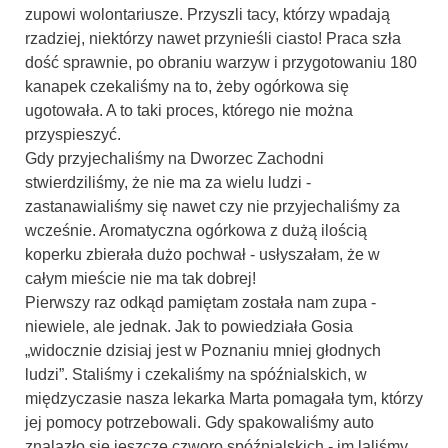
zupowi wolontariusze. Przyszli tacy, którzy wpadają
rzadziej, niektórzy nawet przynieśli ciasto! Praca szła
dość sprawnie, po obraniu warzyw i przygotowaniu 180
kanapek czekaliśmy na to, żeby ogórkowa się
ugotowała. A to taki proces, którego nie można
przyspieszyć.
Gdy przyjechaliśmy na Dworzec Zachodni
stwierdziliśmy, że nie ma za wielu ludzi -
zastanawialiśmy się nawet czy nie przyjechaliśmy za
wcześnie. Aromatyczna ogórkowa z dużą ilością
koperku zbierała dużo pochwał - usłyszałam, że w
całym mieście nie ma tak dobrej!
Pierwszy raz odkąd pamiętam została nam zupa -
niewiele, ale jednak. Jak to powiedziała Gosia
„widocznie dzisiaj jest w Poznaniu mniej głodnych
ludzi”. Staliśmy i czekaliśmy na spóźnialskich, w
międzyczasie nasza lekarka Marta pomagała tym, którzy
jej pomocy potrzebowali. Gdy spakowaliśmy auto
znalazło się jeszcze czworo spóźnialskich - im laliśmy