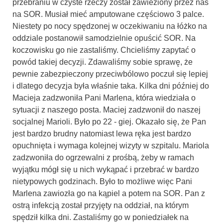
przebraniu w czyste rzeczy został zawieziony przez nas
na SOR. Musiał mieć amputowane częściowo 3 palce.
Niestety po nocy spędzonej w oczekiwaniu na łóżko na
oddziale postanowił samodzielnie opuścić SOR. Na
koczowisku go nie zastaliśmy. Chcieliśmy zapytać o
powód takiej decyzji. Zdawaliśmy sobie sprawę, że
pewnie zabezpieczony przeciwbólowo poczuł się lepiej
i dlatego decyzja była właśnie taka. Kilka dni później do
Macieja zadzwoniła Pani Marlena, która wiedziała o
sytuacji z naszego posta. Maciej zadzwonił do naszej
socjalnej Marioli. Było po 22 - giej. Okazało się, że Pan
jest bardzo brudny natomiast lewa ręka jest bardzo
opuchnięta i wymaga kolejnej wizyty w szpitalu. Mariola
zadzwoniła do ogrzewalni z prośbą, żeby w ramach
wyjątku mógł się u nich wykąpać i przebrać w bardzo
nietypowych godzinach. Było to możliwe więc Pani
Marlena zawiozła go na kąpiel a potem na SOR. Pan z
ostrą infekcją został przyjęty na oddział, na którym
spędził kilka dni. Zastaliśmy go w poniedziałek na