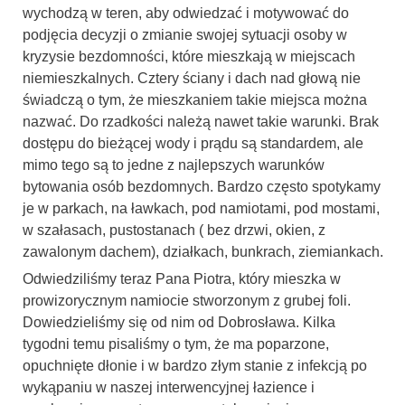
wychodzą w teren, aby odwiedzać i motywować do
podjęcia decyzji o zmianie swojej sytuacji osoby w
kryzysie bezdomności, które mieszkają w miejscach
niemieszkalnych. Cztery ściany i dach nad głową nie
świadczą o tym, że mieszkaniem takie miejsca można
nazwać. Do rzadkości należą nawet takie warunki. Brak
dostępu do bieżącej wody i prądu są standardem, ale
mimo tego są to jedne z najlepszych warunków
bytowania osób bezdomnych. Bardzo często spotykamy
je w parkach, na ławkach, pod namiotami, pod mostami,
w szałasach, pustostanach ( bez drzwi, okien, z
zawalonym dachem), działkach, bunkrach, ziemiankach.
Odwiedziliśmy teraz Pana Piotra, który mieszka w
prowizorycznym namiocie stworzonym z grubej foli.
Dowiedzieliśmy się od nim od Dobrosława. Kilka
tygodni temu pisaliśmy o tym, że ma poparzone,
opuchnięte dłonie i w bardzo złym stanie z infekcją po
wykąpaniu w naszej interwencyjnej łazience i