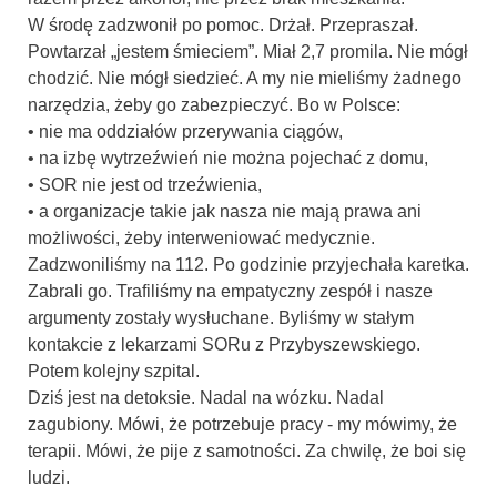
W środę zadzwonił po pomoc. Drżał. Przepraszał.
Powtarzał „jestem śmieciem”. Miał 2,7 promila. Nie mógł
chodzić. Nie mógł siedzieć. A my nie mieliśmy żadnego
narzędzia, żeby go zabezpieczyć. Bo w Polsce:
• nie ma oddziałów przerywania ciągów,
• na izbę wytrzeźwień nie można pojechać z domu,
• SOR nie jest od trzeźwienia,
• a organizacje takie jak nasza nie mają prawa ani
możliwości, żeby interweniować medycznie.
Zadzwoniliśmy na 112. Po godzinie przyjechała karetka.
Zabrali go. Trafiliśmy na empatyczny zespół i nasze
argumenty zostały wysłuchane. Byliśmy w stałym
kontakcie z lekarzami SORu z Przybyszewskiego.
Potem kolejny szpital.
Dziś jest na detoksie. Nadal na wózku. Nadal
zagubiony. Mówi, że potrzebuje pracy - my mówimy, że
terapii. Mówi, że pije z samotności. Za chwilę, że boi się
ludzi.