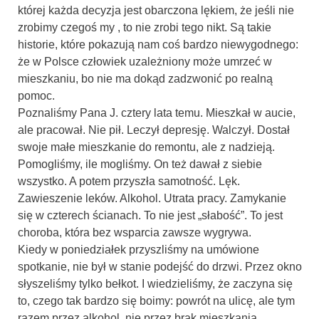
której każda decyzja jest obarczona lękiem, że jeśli nie
zrobimy czegoś my , to nie zrobi tego nikt. Są takie
historie, które pokazują nam coś bardzo niewygodnego:
że w Polsce człowiek uzależniony może umrzeć w
mieszkaniu, bo nie ma dokąd zadzwonić po realną
pomoc.
Poznaliśmy Pana J. cztery lata temu. Mieszkał w aucie,
ale pracował. Nie pił. Leczył depresję. Walczył. Dostał
swoje małe mieszkanie do remontu, ale z nadzieją.
Pomogliśmy, ile mogliśmy. On też dawał z siebie
wszystko. A potem przyszła samotność. Lęk.
Zawieszenie leków. Alkohol. Utrata pracy. Zamykanie
się w czterech ścianach. To nie jest „słabość”. To jest
choroba, która bez wsparcia zawsze wygrywa.
Kiedy w poniedziałek przyszliśmy na umówione
spotkanie, nie był w stanie podejść do drzwi. Przez okno
słyszeliśmy tylko bełkot. I wiedzieliśmy, że zaczyna się
to, czego tak bardzo się boimy: powrót na ulicę, ale tym
razem przez alkohol, nie przez brak mieszkania.