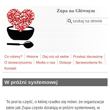
Przejdź do treści
Zupa na Głównym
Szukaj
Formularz
wyszukiwania
Co robimy?
Historie
Daj coś od siebie
Przekaż darowiznę
O stowarzyszeniu
Media o nas
Dotacje
Sprawozdania fin.
Kontakt
W próżni systemowej
To jest ta część, o której rzadko się mówi: że organizacje
takie jak Zupa często działają w próżni systemowej, w