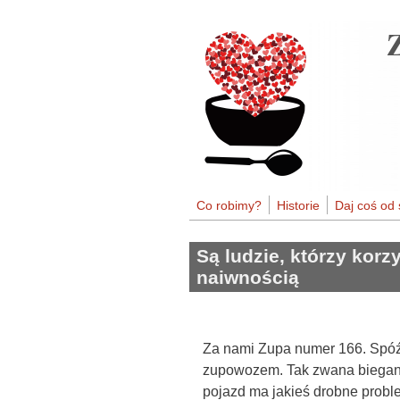
Przejdź do treści
Co robimy?
Historie
Daj coś od 
Są ludzie, którzy korz
naiwnością
Za nami Zupa numer 166. Spóźni
zupowozem. Tak zwana bieganit
pojazd ma jakieś drobne proble