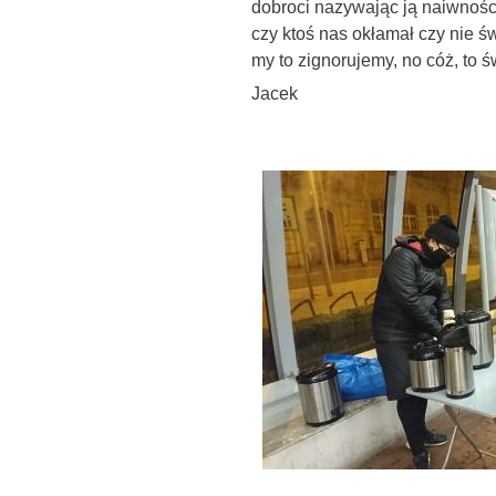
dobroci nazywając ją naiwności
czy ktoś nas okłamał czy nie św
my to zignorujemy, no cóż, to ś
Jacek