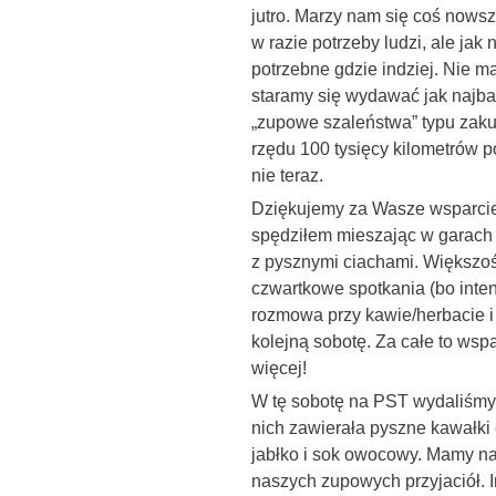
jutro. Marzy nam się coś nows
w razie potrzeby ludzi, ale jak
potrzebne gdzie indziej. Nie 
staramy się wydawać jak najbar
„zupowe szaleństwa” typu zak
rzędu 100 tysięcy kilometrów 
nie teraz.
Dziękujemy za Wasze wsparcie!
spędziłem mieszając w garach 
z pysznymi ciachami. Większość
czwartkowe spotkania (bo inte
rozmowa przy kawie/herbacie i c
kolejną sobotę. Za całe to ws
więcej!
W tę sobotę na PST wydaliśmy 
nich zawierała pyszne kawałki 
jabłko i sok owocowy. Mamy na
naszych zupowych przyjaciół. 