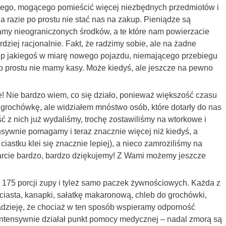
zego, mogącego pomieścić więcej niezbędnych przedmiotów i
 na razie po prostu nie stać nas na zakup. Pieniądze są
mamy nieograniczonych środków, a te które nam powierzacie
dziej racjonalnie. Fakt, że radzimy sobie, ale na żadne
up jakiegoś w miarę nowego pojazdu, niemającego przebiegu
po prostu nie mamy kasy. Może kiedyś, ale jeszcze na pewno
 Nie bardzo wiem, co się działo, ponieważ większość czasu
grochówkę, ale widziałem mnóstwo osób, które dotarły do nas
 z nich już wydaliśmy, trochę zostawiliśmy na wtorkowe i
nsywnie pomagamy i teraz znacznie więcej niż kiedyś, a
iastku klei się znacznie lepiej), a nieco zamroziliśmy na
parcie bardzo, bardzo dziękujemy! Z Wami możemy jeszcze
175 porcji zupy i tyleż samo paczek żywnościowych. Każda z
ciasta, kanapki, sałatkę makaronową, chleb do grochówki,
dzieję, że chociaż w ten sposób wspieramy odporność
Intensywnie działał punkt pomocy medycznej – nadal zmorą są