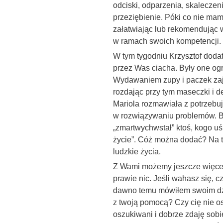
odciski, odparzenia, skaleczenia
przeziębienie. Póki co nie ma
załatwiając lub rekomendując w
w ramach swoich kompetencji.
W tym tygodniu Krzysztof doda
przez Was ciacha. Były one og
Wydawaniem zupy i paczek zajęl
rozdając przy tym maseczki i 
Mariola rozmawiała z potrzebu
w rozwiązywaniu problemów. Był
„zmartwychwstał” ktoś, kogo uś
życie”. Cóż można dodać? Na t
ludzkie życia.
Z Wami możemy jeszcze więcej
prawie nic. Jeśli wahasz się, 
dawno temu mówiłem swoim dziec
z twoją pomocą? Czy cię nie os
oszukiwani i dobrze zdaję sobie