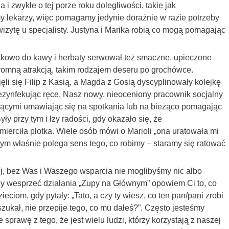
 i zwykłe o tej porze roku dolegliwości, takie jak
my lekarzy, więc pomagamy jedynie doraźnie w razie potrzeby
izytę u specjalisty. Justyna i Marika robią co mogą pomagając
tkowo do kawy i herbaty serwował też smaczne, upieczone
romną atrakcją, takim rodzajem deseru po grochówce.
i się Filip z Kasią, a Magda z Gosią dyscyplinowały kolejkę
dezynfekując ręce. Nasz nowy, nieoceniony pracownik socjalny
jącymi umawiając się na spotkania lub na bieżąco pomagając
y przy tym i łzy radości, gdy okazało się, że
mierciła plotka. Wiele osób mówi o Marioli „ona uratowała mi
ym właśnie polega sens tego, co robimy – staramy się ratować
, bez Was i Waszego wsparcia nie moglibyśmy nic albo
czy wesprzeć działania „Zupy na Głównym” opowiem Ci to, co
iom, gdy pytały: „Tato, a czy ty wiesz, co ten pan/pani zrobi
zukał, nie przepije tego, co mu dałeś?”. Często jesteśmy
 sprawę z tego, że jest wielu ludzi, którzy korzystają z naszej