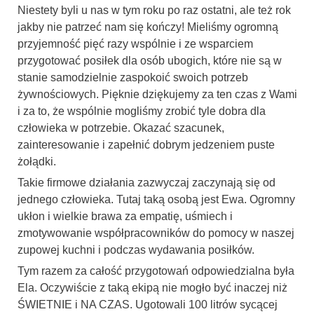
Niestety byli u nas w tym roku po raz ostatni, ale też rok
jakby nie patrzeć nam się kończy! Mieliśmy ogromną
przyjemność pięć razy wspólnie i ze wsparciem
przygotować posiłek dla osób ubogich, które nie są w
stanie samodzielnie zaspokoić swoich potrzeb
żywnościowych. Pięknie dziękujemy za ten czas z Wami
i za to, że wspólnie mogliśmy zrobić tyle dobra dla
człowieka w potrzebie. Okazać szacunek,
zainteresowanie i zapełnić dobrym jedzeniem puste
żołądki.
Takie firmowe działania zazwyczaj zaczynają się od
jednego człowieka. Tutaj taką osobą jest Ewa. Ogromny
ukłon i wielkie brawa za empatię, uśmiech i
zmotywowanie współpracowników do pomocy w naszej
zupowej kuchni i podczas wydawania posiłków.
Tym razem za całość przygotowań odpowiedzialna była
Ela. Oczywiście z taką ekipą nie mogło być inaczej niż
ŚWIETNIE i NA CZAS. Ugotowali 100 litrów sycącej