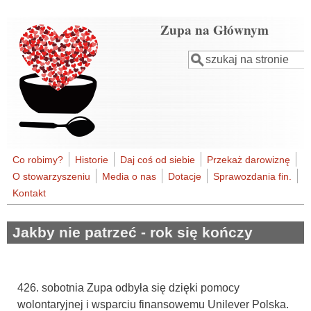
Przejdź do treści
Zupa na Głównym
Szukaj
Formularz
wyszukiwania
Co robimy?
Historie
Daj coś od siebie
Przekaż darowiznę
O stowarzyszeniu
Media o nas
Dotacje
Sprawozdania fin.
Kontakt
Jakby nie patrzeć - rok się kończy
426. sobotnia Zupa odbyła się dzięki pomocy
wolontaryjnej i wsparciu finansowemu Unilever Polska.