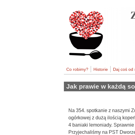
Przejdź do treści
Co robimy?
Historie
Daj coś od 
Jak prawie w każdą s
Na 354. spotkanie z naszymi Z
ogórkowej z dużą ilością kope
4 baniaki lemoniady. Sprawnie 
Przyjechaliśmy na PST Dworzec 