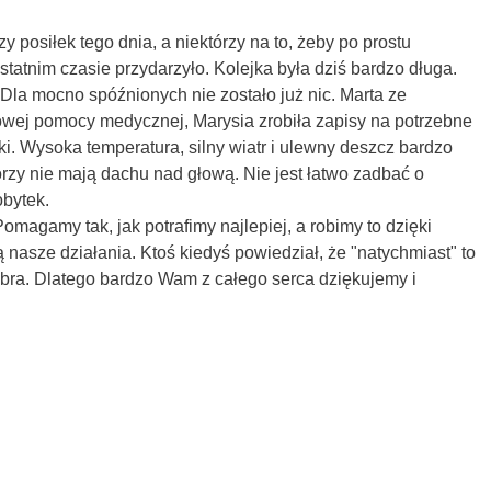
 posiłek tego dnia, a niektórzy na to, żeby po prostu
tatnim czasie przydarzyło. Kolejka była dziś bardzo długa.
Dla mocno spóźnionych nie zostało już nic. Marta ze
owej pomocy medycznej, Marysia zrobiła zapisy na potrzebne
i. Wysoka temperatura, silny wiatr i ulewny deszcz bardzo
órzy nie mają dachu nad głową. Nie jest łatwo zadbać o
obytek.
omagamy tak, jak potrafimy najlepiej, a robimy to dzięki
 nasze działania. Ktoś kiedyś powiedział, że "natychmiast" to
obra. Dlatego bardzo Wam z całego serca dziękujemy i