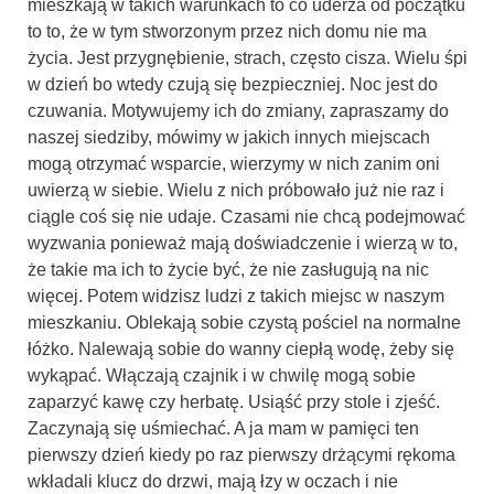
mieszkają w takich warunkach to co uderza od początku
to to, że w tym stworzonym przez nich domu nie ma
życia. Jest przygnębienie, strach, często cisza. Wielu śpi
w dzień bo wtedy czują się bezpieczniej. Noc jest do
czuwania. Motywujemy ich do zmiany, zapraszamy do
naszej siedziby, mówimy w jakich innych miejscach
mogą otrzymać wsparcie, wierzymy w nich zanim oni
uwierzą w siebie. Wielu z nich próbowało już nie raz i
ciągle coś się nie udaje. Czasami nie chcą podejmować
wyzwania ponieważ mają doświadczenie i wierzą w to,
że takie ma ich to życie być, że nie zasługują na nic
więcej. Potem widzisz ludzi z takich miejsc w naszym
mieszkaniu. Oblekają sobie czystą pościel na normalne
łóżko. Nalewają sobie do wanny ciepłą wodę, żeby się
wykąpać. Włączają czajnik i w chwilę mogą sobie
zaparzyć kawę czy herbatę. Usiąść przy stole i zjeść.
Zaczynają się uśmiechać. A ja mam w pamięci ten
pierwszy dzień kiedy po raz pierwszy drżącymi rękoma
wkładali klucz do drzwi, mają łzy w oczach i nie