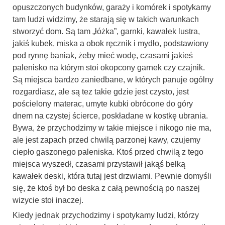
opuszczonych budynków, garaży i komórek i spotykamy
tam ludzi widzimy, że starają się w takich warunkach
stworzyć dom. Są tam „łóżka”, garnki, kawałek lustra,
jakiś kubek, miska a obok ręcznik i mydło, podstawiony
pod rynnę baniak, żeby mieć wodę, czasami jakieś
palenisko na którym stoi okopcony garnek czy czajnik.
Są miejsca bardzo zaniedbane, w których panuje ogólny
rozgardiasz, ale są tez takie gdzie jest czysto, jest
pościelony materac, umyte kubki obrócone do góry
dnem na czystej ścierce, poskładane w kostkę ubrania.
Bywa, że przychodzimy w takie miejsce i nikogo nie ma,
ale jest zapach przed chwilą parzonej kawy, czujemy
ciepło gaszonego paleniska. Ktoś przed chwilą z tego
miejsca wyszedł, czasami przystawił jakąś belką
kawałek deski, która tutaj jest drzwiami. Pewnie domyśli
się, że ktoś był bo deska z całą pewnością po naszej
wizycie stoi inaczej.
Kiedy jednak przychodzimy i spotykamy ludzi, którzy