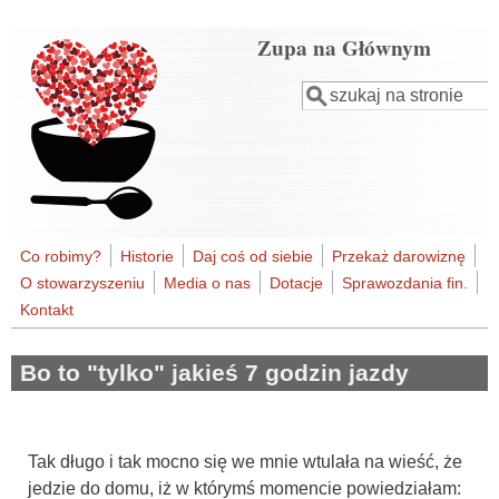
Przejdź do treści
Zupa na Głównym
Szukaj
Formularz
wyszukiwania
Co robimy?
Historie
Daj coś od siebie
Przekaż darowiznę
O stowarzyszeniu
Media o nas
Dotacje
Sprawozdania fin.
Kontakt
Bo to "tylko" jakieś 7 godzin jazdy
Tak długo i tak mocno się we mnie wtulała na wieść, że
jedzie do domu, iż w którymś momencie powiedziałam: