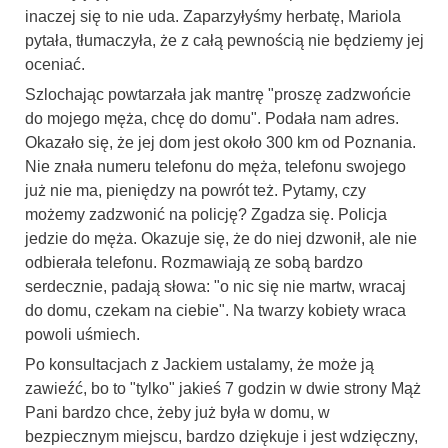
inaczej się to nie uda. Zaparzyłyśmy herbatę, Mariola
pytała, tłumaczyła, że z całą pewnością nie będziemy jej
oceniać.
Szlochając powtarzała jak mantrę "proszę zadzwońcie
do mojego męża, chcę do domu". Podała nam adres.
Okazało się, że jej dom jest około 300 km od Poznania.
Nie znała numeru telefonu do męża, telefonu swojego
już nie ma, pieniędzy na powrót też. Pytamy, czy
możemy zadzwonić na policję? Zgadza się. Policja
jedzie do męża. Okazuje się, że do niej dzwonił, ale nie
odbierała telefonu. Rozmawiają ze sobą bardzo
serdecznie, padają słowa: "o nic się nie martw, wracaj
do domu, czekam na ciebie". Na twarzy kobiety wraca
powoli uśmiech.
Po konsultacjach z Jackiem ustalamy, że może ją
zawieźć, bo to "tylko" jakieś 7 godzin w dwie strony Mąż
Pani bardzo chce, żeby już była w domu, w
bezpiecznym miejscu, bardzo dziękuje i jest wdzięczny,