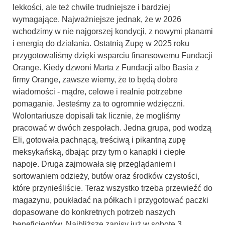
lekkości, ale też chwile trudniejsze i bardziej
wymagające. Najważniejsze jednak, że w 2026
wchodzimy w nie najgorszej kondycji, z nowymi planami
i energią do działania. Ostatnią Zupę w 2025 roku
przygotowaliśmy dzięki wsparciu finansowemu Fundacji
Orange. Kiedy dzwoni Marta z Fundacji albo Basia z
firmy Orange, zawsze wiemy, że to będą dobre
wiadomości - mądre, celowe i realnie potrzebne
pomaganie. Jesteśmy za to ogromnie wdzięczni.
Wolontariusze dopisali tak licznie, że mogliśmy
pracować w dwóch zespołach. Jedna grupa, pod wodzą
Eli, gotowała pachnącą, treściwą i pikantną zupę
meksykańską, dbając przy tym o kanapki i ciepłe
napoje. Druga zajmowała się przeglądaniem i
sortowaniem odzieży, butów oraz środków czystości,
które przynieśliście. Teraz wszystko trzeba przewieźć do
magazynu, poukładać na półkach i przygotować paczki
dopasowane do konkretnych potrzeb naszych
beneficjentów. Najbliższe zapisy już w sobotę 3