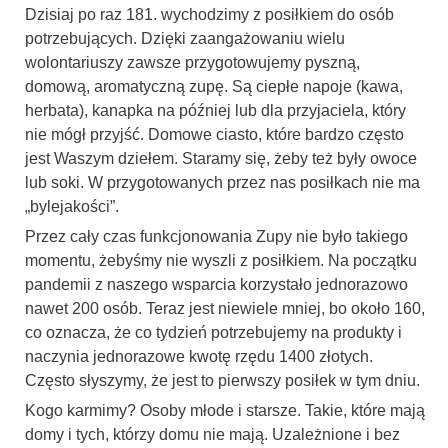
Dzisiaj po raz 181. wychodzimy z posiłkiem do osób
potrzebujących. Dzięki zaangażowaniu wielu
wolontariuszy zawsze przygotowujemy pyszną,
domową, aromatyczną zupę. Są ciepłe napoje (kawa,
herbata), kanapka na później lub dla przyjaciela, który
nie mógł przyjść. Domowe ciasto, które bardzo często
jest Waszym dziełem. Staramy się, żeby też były owoce
lub soki. W przygotowanych przez nas posiłkach nie ma
„bylejakości”.
Przez cały czas funkcjonowania Zupy nie było takiego
momentu, żebyśmy nie wyszli z posiłkiem. Na początku
pandemii z naszego wsparcia korzystało jednorazowo
nawet 200 osób. Teraz jest niewiele mniej, bo około 160,
co oznacza, że co tydzień potrzebujemy na produkty i
naczynia jednorazowe kwotę rzędu 1400 złotych.
Często słyszymy, że jest to pierwszy posiłek w tym dniu.
Kogo karmimy? Osoby młode i starsze. Takie, które mają
domy i tych, którzy domu nie mają. Uzależnione i bez