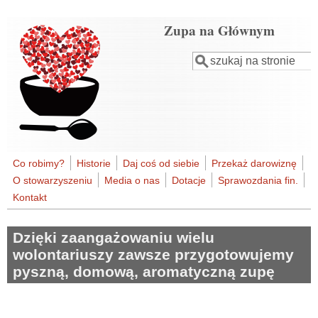
Przejdź do treści
Zupa na Głównym
Szukaj
Formularz
wyszukiwania
Co robimy?
Historie
Daj coś od siebie
Przekaż darowiznę
O stowarzyszeniu
Media o nas
Dotacje
Sprawozdania fin.
Kontakt
Dzięki zaangażowaniu wielu
wolontariuszy zawsze przygotowujemy
pyszną, domową, aromatyczną zupę